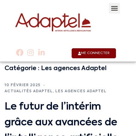
Qui sommes-nous 
Notre appli
Nous co
01 53 58 30 30
ME CONNECTER
Catégorie :
Les agences Adaptel
10 FÉVRIER 2025
ACTUALITÉS ADAPTEL
,
LES AGENCES ADAPTEL
Le futur de l’intérim
grâce aux avancées de