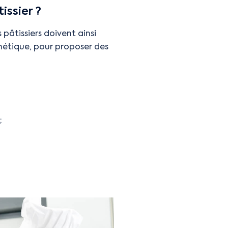
issier ?
s pâtissiers doivent ainsi
sthétique, pour proposer des
;