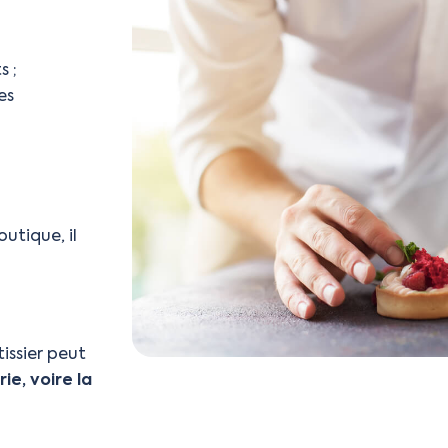
s ;
es
utique, il
issier peut
ie, voire la