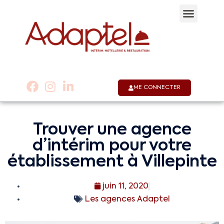
Qui sommes-nous 
Notre appli
Nous co
01 53 58 30 30
ME CONNECTER
Trouver une agence
d’intérim pour votre
établissement à Villepinte
juin 11, 2020
Les agences Adaptel