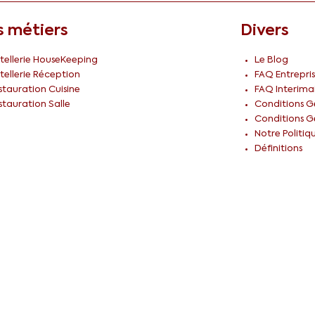
 métiers
Divers
tellerie HouseKeeping
Le Blog
tellerie Réception
FAQ Entrepris
stauration Cuisine
FAQ Interima
stauration Salle
Conditions Gé
Conditions Gé
Notre Politiq
Définitions