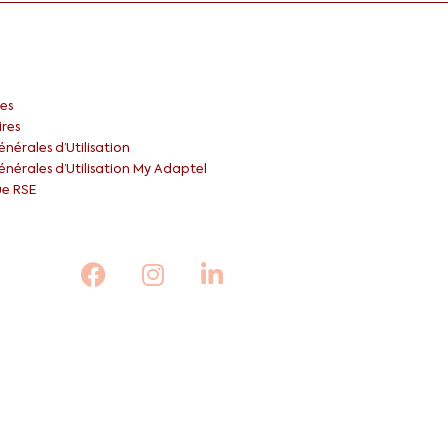
es
ires
nérales d’Utilisation
nérales d’Utilisation My Adaptel
ue RSE