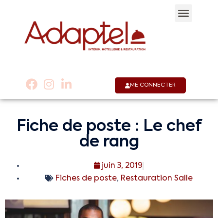
Qui sommes-nous 
Notre appli
Nous co
01 53 58 30 30
ME CONNECTER
Fiche de poste : Le chef
de rang
juin 3, 2019
Fiches de poste
,
Restauration Salle