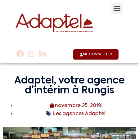
Qui sommes-nous 
Notre appli
Nous co
01 53 58 30 30
ME CONNECTER
Adaptel, votre agence
d’intérim à Rungis
novembre 25, 2019
Les agences Adaptel