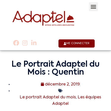
Qui sommes-nous 
Notre appli
Nous co
01 53 58 30 30
ME CONNECTER
Le Portrait Adaptel du
Mois : Quentin
décembre 2, 2019
Le portrait Adaptel du mois
,
Les équipes
Adaptel