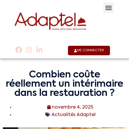
Qui sommes-nous 
Notre appli
Nous co
01 53 58 30 30
ME CONNECTER
Combien coûte
réellement un intérimaire
dans la restauration ?
novembre 4, 2025
Actualités Adaptel