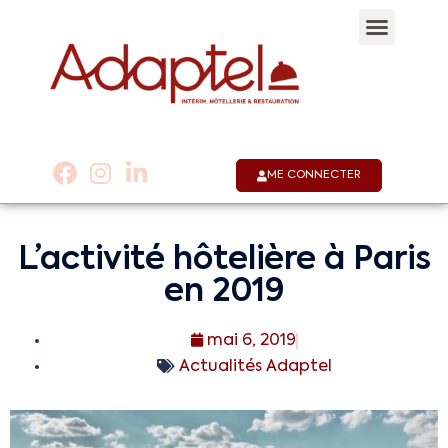
Qui sommes-nous 
Notre appli
Nous co
01 53 58 30 30
ME CONNECTER
L’activité hôtelière à Paris
en 2019
mai 6, 2019
Actualités Adaptel