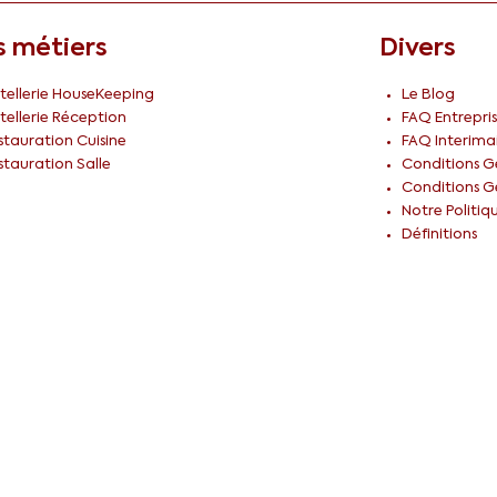
 métiers
Divers
tellerie HouseKeeping
Le Blog
tellerie Réception
FAQ Entrepris
stauration Cuisine
FAQ Interima
stauration Salle
Conditions Gé
Conditions Gé
Notre Politiq
Définitions