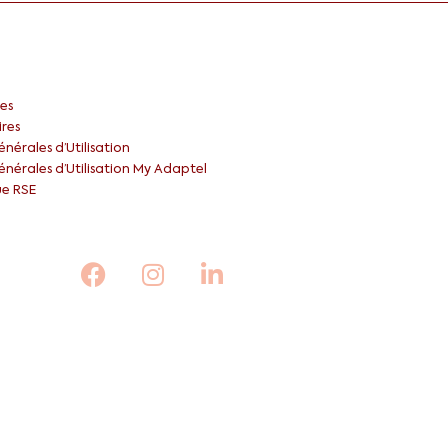
es
ires
nérales d’Utilisation
nérales d’Utilisation My Adaptel
ue RSE