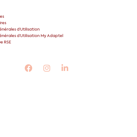
es
ires
nérales d’Utilisation
nérales d’Utilisation My Adaptel
ue RSE