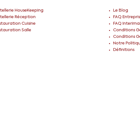
tellerie HouseKeeping
Le Blog
tellerie Réception
FAQ Entrepris
stauration Cuisine
FAQ Interima
stauration Salle
Conditions Gé
Conditions Gé
Notre Politiq
Définitions