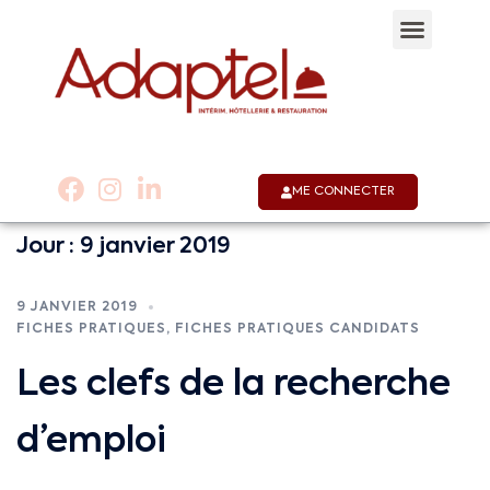
Qui sommes-nous 
Notre appli
Nous co
01 53 58 30 30
ME CONNECTER
Jour :
9 janvier 2019
9 JANVIER 2019
FICHES PRATIQUES
,
FICHES PRATIQUES CANDIDATS
Les clefs de la recherche
d’emploi