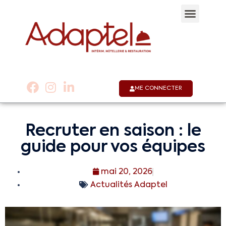
Qui sommes-nous 
Notre appli
Nous co
01 53 58 30 30
ME CONNECTER
Recruter en saison : le
guide pour vos équipes
mai 20, 2026
Actualités Adaptel