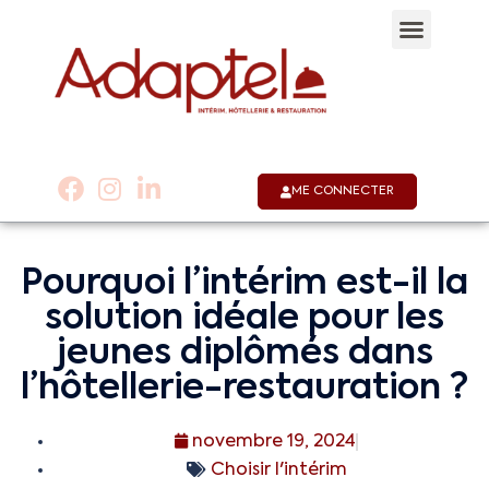
Qui sommes-nous 
Notre appli
Nous co
01 53 58 30 30
ME CONNECTER
Pourquoi l’intérim est-il la
solution idéale pour les
jeunes diplômés dans
l’hôtellerie-restauration ?
novembre 19, 2024
Choisir l'intérim