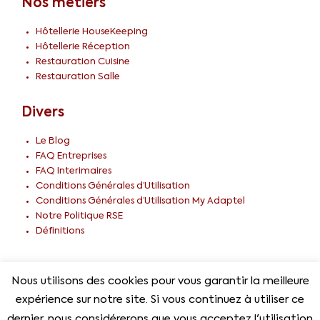
Nos métiers
Hôtellerie HouseKeeping
Hôtellerie Réception
Restauration Cuisine
Restauration Salle
Divers
Le Blog
FAQ Entreprises
FAQ Interimaires
Conditions Générales d’Utilisation
Conditions Générales d’Utilisation My Adaptel
Notre Politique RSE
Définitions
Nous utilisons des cookies pour vous garantir la meilleure
© 2026 Adaptel Tous droits réservés –
CGU
expérience sur notre site. Si vous continuez à utiliser ce
dernier, nous considérerons que vous acceptez l'utilisation