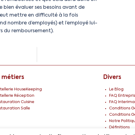
 de bien évaluer ses besoins avant de
ut mettre en difficulté à la fois
rand nombre d’employés) et l’employé lui-
ors du remboursement).
 métiers
Divers
tellerie HouseKeeping
Le Blog
tellerie Réception
FAQ Entrepris
stauration Cuisine
FAQ Interima
stauration Salle
Conditions Gé
Conditions Gé
Notre Politiq
Définitions