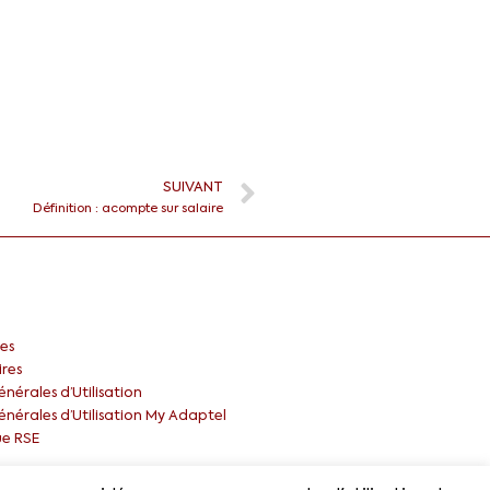
SUIVANT
Définition : acompte sur salaire
es
ires
nérales d’Utilisation
nérales d’Utilisation My Adaptel
ue RSE