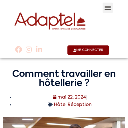
Qui sommes-nous 
Notre appli
Nous co
01 53 58 30 30
ME CONNECTER
Comment travailler en
hôtellerie ?
mai 22, 2024
Hôtel Réception