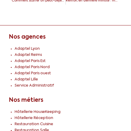
Comment staffer un petit-déjeuner d’hôtel sans surcoût ?
Renfort en dernière minute : méthode simple pour sauver un service en 30 min
Nos agences
Adaptel Lyon
Adaptel Reims
Adaptel Paris Est
Adaptel Paris Nord
Adaptel Paris ouest
Adaptel Lille
Service Administratif
Nos métiers
Hôtellerie HouseKeeping
Hôtellerie Réception
Restauration Cuisine
Restauration Salle