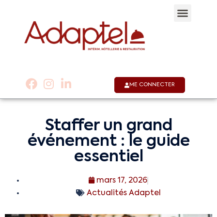
Qui sommes-nous 
Notre appli
Nous co
01 53 58 30 30
ME CONNECTER
Staffer un grand
événement : le guide
essentiel
mars 17, 2026
Actualités Adaptel